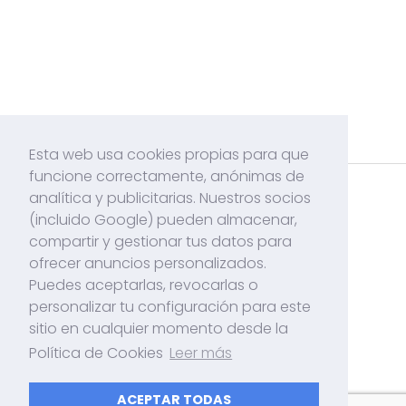
Esta web usa cookies propias para que
funcione correctamente, anónimas de
analítica y publicitarias. Nuestros socios
Acerca de mí
(incluido Google) pueden almacenar,
Contacto
compartir y gestionar tus datos para
ofrecer anuncios personalizados.
Políticas de Cookies
Puedes aceptarlas, revocarlas o
Politicas de Privacidad
personalizar tu configuración para este
sitio en cualquier momento desde la
Política de Cookies
Leer más
Tutoriales, Apps y mucho más!
ACEPTAR TODAS