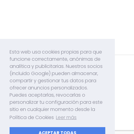
Esta web usa cookies propias para que
funcione correctamente, anónimas de
analítica y publicitarias. Nuestros socios
Acerca de mí
(incluido Google) pueden almacenar,
Contacto
compartir y gestionar tus datos para
ofrecer anuncios personalizados.
Políticas de Cookies
Puedes aceptarlas, revocarlas o
Politicas de Privacidad
personalizar tu configuración para este
sitio en cualquier momento desde la
Política de Cookies
Leer más
Tutoriales, Apps y mucho más!
ACEPTAR TODAS