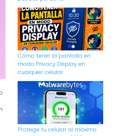
Cómo tener la pantalla en
modo Privacy Display en
cualquier celular
o
n
Protege tu celular al máximo