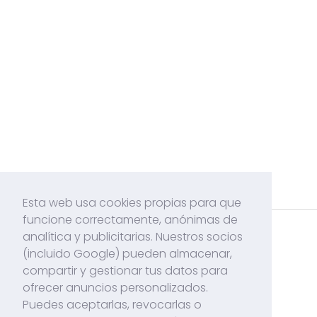
Esta web usa cookies propias para que
funcione correctamente, anónimas de
analítica y publicitarias. Nuestros socios
Acerca de mí
(incluido Google) pueden almacenar,
Contacto
compartir y gestionar tus datos para
ofrecer anuncios personalizados.
Políticas de Cookies
Puedes aceptarlas, revocarlas o
Politicas de Privacidad