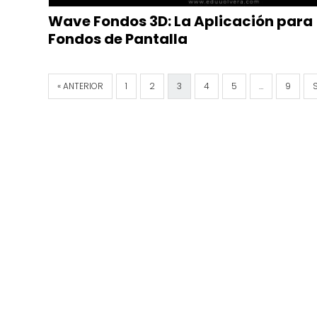
Wave Fondos 3D: La Aplicación para
Fondos de Pantalla
« ANTERIOR
1
2
3
4
5
…
9
S