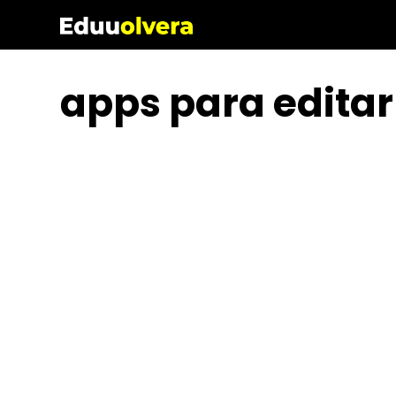
Saltar
al
contenido
apps para editar